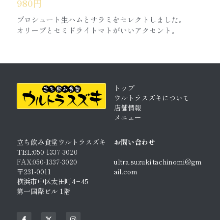
980円
プロシュート生ハムとサラミをセレクトしました。
オリーブとセミドライトマトがいいアクセント。
トップ
ウルトラスズキについて
店舗情報
メニュー
立ち飲み食堂ウルトラスズキ
お問い合わせ
TEL:
050-1337-3020
FAX:050-1337-3020
ultra.suzuki.tachinomi@gm
〒231-0011
ail.com
横浜市中区太田町4−45
第一国際ビル 1階